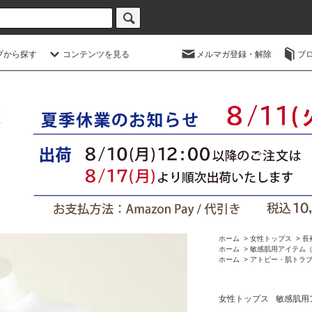
プから探す
コンテンツを見る
メルマガ登録・解除
ブ
ホーム
>
女性トップス
>
長
ホーム
>
敏感肌用アイテム
ホーム
>
アトピー・肌トラ
女性トップス
敏感肌用