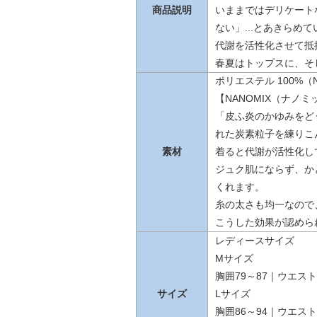
商品説明
いままではデリケート
ない」...とあきら
代謝を活性化させて抵
春夏はトップスに、そ
ポリエステル 100%（
【NANOMIX（ナノ
「皮ふ炎のかゆみをど
れた炭素粒子を練りこ
素材
着ると代謝が活性化し
ジュク肌にならず、か
くれます。
糸の太さも均一なので
こうした効果が認めら
レディースサイズ
Mサイズ
胸囲79～87｜ウエスト6
サイズ
Lサイズ
胸囲86～94｜ウエスト6