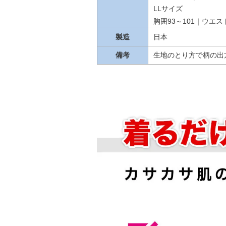
LLサイズ
胸囲93～101｜ウエスト
製造
日本
備考
生地のとり方で柄の出