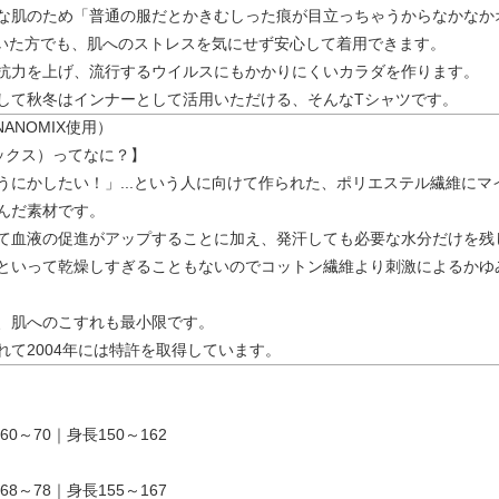
な肌のため「普通の服だとかきむしった痕が目立っちゃうからなかなか
めていた方でも、肌へのストレスを気にせず安心して着用できます。
抗力を上げ、流行するウイルスにもかかりにくいカラダを作ります。
して秋冬はインナーとして活用いただける、そんなTシャツです。
NANOMIX使用）
ミックス）ってなに？】
うにかしたい！」...という人に向けて作られた、ポリエステル繊維に
んだ素材です。
て血液の促進がアップすることに加え、発汗しても必要な水分だけを残
といって乾燥しすぎることもないのでコットン繊維より刺激によるかゆ
、肌へのこすれも最小限です。
れて2004年には特許を取得しています。
0～70｜身長150～162
8～78｜身長155～167