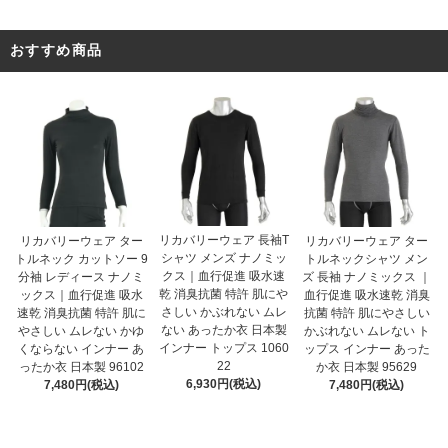
おすすめ商品
リカバリーウェア 長袖T
リカバリーウェア ター
リカバリーウェア ター
シャツ メンズ ナノミッ
トルネック カットソー 9
トルネックシャツ メン
クス｜血行促進 吸水速
分袖 レディース ナノミ
ズ 長袖 ナノミックス ｜
乾 消臭抗菌 特許 肌にや
ックス｜血行促進 吸水
血行促進 吸水速乾 消臭
さしい かぶれない ムレ
速乾 消臭抗菌 特許 肌に
抗菌 特許 肌にやさしい
ない あったか衣 日本製
やさしい ムレない かゆ
かぶれない ムレない ト
インナー トップス 1060
くならない インナー あ
ップス インナー あった
22
ったか衣 日本製 96102
か衣 日本製 95629
6,930円(税込)
7,480円(税込)
7,480円(税込)