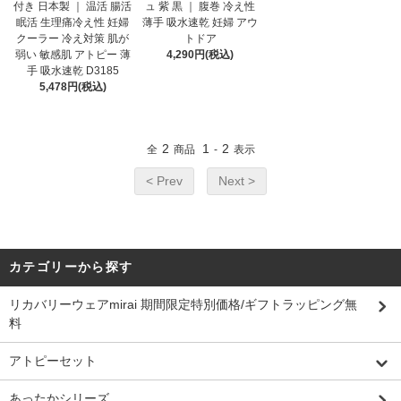
付き 日本製 ｜ 温活 腸活
ュ 紫 黒 ｜ 腹巻 冷え性
眠活 生理痛冷え性 妊婦
薄手 吸水速乾 妊婦 アウ
クーラー 冷え対策 肌が
トドア
弱い 敏感肌 アトピー 薄
4,290円(税込)
手 吸水速乾 D3185
5,478円(税込)
2
1
2
全
商品
-
表示
< Prev
Next >
カテゴリーから探す
リカバリーウェアmirai 期間限定特別価格/ギフトラッピング無
料
アトピーセット
あったかシリーズ