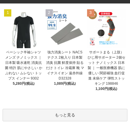
1
2
3
強力消臭シート NACS
ベーシック半袖シャツ
サポートまる（上肢）
ナクス 2枚入り 日本製
メンズ ナノミックス ｜
ひじ用サポーター 2個セ
消臭 抗菌 鮮度保持 貼る
日本製 吸水速乾 消臭抗
ット ナノミックス 日本
だけ トイレ 冷蔵庫 靴 マ
菌 特許 肌にやさしい か
製 ｜ 一般医療機器 肌に
イナスイオン 遠赤外線
ぶれない ムレない トッ
優しい 関節補強 血行促
D32328
プス インナー 9302
進 未病ケア 弾性ストッ
1,089円(税込)
5,280円(税込)
キング 198846
1,100円(税込)
もっと見る