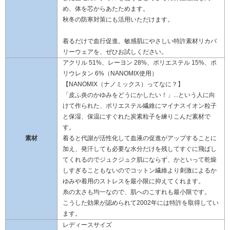
め、体を芯からあたためます。
秋冬の防寒対策にも活用いただけます。
着るだけで血行促進。敏感肌にやさしい特許素材リカバ
リーウェアを、ぜひお試しください。
アクリル 51%、レーヨン 28%、ポリエステル 15%、ポ
リウレタン 6%（NANOMIX使用）
【NANOMIX（ナノミックス）ってなに？】
「皮ふ炎のかゆみをどうにかしたい！」...という人に向
けて作られた、ポリエステル繊維にマイナスイオン粒子
と保湿、保温にすぐれた炭素粒子を練りこんだ素材で
す。
素材
着ると代謝が活性化して血液の促進がアップすることに
加え、発汗しても必要な水分だけを残してすぐに飛ばし
てくれるのでジュクジュク肌にならず、かといって乾燥
しすぎることもないのでコットン繊維より刺激によるか
ゆみや着用のストレスを最小限に抑えてくれます。
糸の太さも均一なので、肌へのこすれも最小限です。
こうした効果が認められて2002年には特許を取得してい
ます。
レディースサイズ