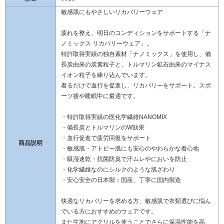
敏感肌にもやさしいリカバリーウェア
疲れを整え、明日のコンディションをサポートする「ナ
ノミックス リカバリーウェア」。
特許取得実績の独自素材「ナノミックス」を使用し、備
長炭由来の炭素粒子と、トルマリン鉱石由来のマイナス
イオン粒子を練り込んでいます。
着るだけで血行を促進し、リカバリーをサポート。スポ
ーツ後や睡眠中に最適です。
・特許取得実績の医化学繊維NANOMIX
・備長炭とトルマリンのW効果
・血行促進で疲労回復をサポート
商品説明
・敏感肌・アトピー肌にも安心のやわらかな着心地
・吸湿速乾・抗菌防臭で汗ムレやにおいを防止
・化学繊維なのにシルクのような肌ざわり
・安心安全の日本製：国産、丁寧に国内製造
快適なリカバリーを求める方、敏感肌で衣類選びに悩ん
でいる方におすすめのウェアです。
また生地にアクリルを使うことでさらに保温性能を高