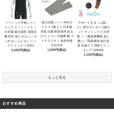
強力消臭シート NACS
ベーシック半袖シャツ
サポートまる（上肢）
ナクス 2枚入り 日本製
メンズ ナノミックス ｜
ひじ用サポーター 2個セ
消臭 抗菌 鮮度保持 貼る
日本製 吸水速乾 消臭抗
ット ナノミックス 日本
だけ トイレ 冷蔵庫 靴 マ
菌 特許 肌にやさしい か
製 ｜ 一般医療機器 肌に
イナスイオン 遠赤外線
ぶれない ムレない トッ
優しい 関節補強 血行促
D32328
プス インナー 9302
進 未病ケア 弾性ストッ
1,089円(税込)
5,280円(税込)
キング 198846
1,100円(税込)
もっと見る
おすすめ商品