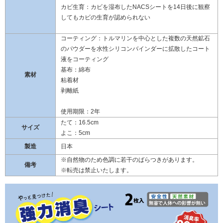
カビ生育：カビを湿布したNACSシートを14日後に観察
してもカビの生育が認められない
コーティング：トルマリンを中心とした複数の天然鉱石
のパウダーを水性シリコンバインダーに拡散したコート
液をコーティング
基布：綿布
素材
粘着材
剥離紙
使用期限：2年
たて：16.5cm
サイズ
よこ：5cm
製造
日本
※自然物のため色調に若干のばらつきがあります。
備考
※転売は禁止いたします。