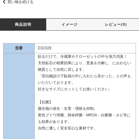
買い物を続ける
商品説明
イメージ
レビュー(0)
型番
D32328
貼るだけで、冷蔵庫やクローゼットの中を強力消臭！
天然鉱石の相乗効果により、悪臭を分解し、におわない
物質として自然に戻します。
「宿泊施設の下駄箱の中に入れたら良かった」との声も
いただいております。
好きなサイズにカットしてお使いください。
【抗菌】
微生物の発生・生育・増殖を抑制。
黄色ブドウ球菌、肺炎桿菌・MRSA・白癬菌・カビ等に
も効果があります。
自然に優しく安全安心な素材です。