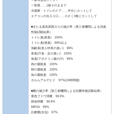
一部屋……1枚そのままで
冷蔵庫・トイレのドア……半分にカットして
エアコンの出入り口……小さく3枚にカットして
■主たる臭気原因ガスの減少率（第三者機関による消臭
性能試験結果）
トイレ臭(尿臭) 100%
トイレ臭(便臭) 99%以上
加齢臭(老人特有の臭い) 98%
体臭(汗臭・足の臭い) 100%
体臭(アポクリン腺の汗) 99%
肉の腐敗臭 100%
卵の腐敗臭 100%
魚の腐敗臭 100%
ホルムアルデヒド 97%(24時間後)
■菌の減少率（第三者機関による抗菌性能試験結果）
黄色ブドウ球菌 99.9%
肺炎桿菌 99.9%
MRSA 99%
白癬菌(水虫) 97%