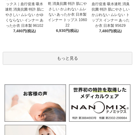
乾 消臭抗菌 特許 肌にや
ックス｜血行促進 吸水
血行促進 吸水速乾 消臭
さしい かぶれない ムレ
速乾 消臭抗菌 特許 肌に
抗菌 特許 肌にやさしい
ない あったか衣 日本製
やさしい ムレない かゆ
かぶれない ムレない ト
インナー トップス 1060
くならない インナー あ
ップス インナー あった
22
ったか衣 日本製 96102
か衣 日本製 95629
6,930円(税込)
7,480円(税込)
7,480円(税込)
もっと見る