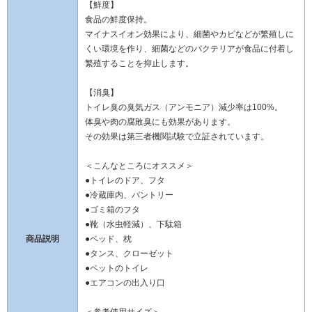
【鮮度】
食品の鮮度保持。
マイナスイオン効果により、細菌やカビなどが繁殖しに
くい環境を作り、細菌などのバクテリアが食品に付着し
繁殖することを抑止します。
【消臭】
トイレ臭の臭気ガス（アンモニア）減少率は100%。
体臭や肉の腐敗臭にも効果があります。
その効果は第三者機関試験で立証されています。
＜こんなところにオススメ＞
●トイレのドア、フタ
●冷蔵庫内、パントリー
●ゴミ箱のフタ
●靴（水虫軽減）、下駄箱
商品説明
●ベッド、枕
●タンス、クローゼット
●ペットのトイレ
●エアコンの出入り口
＜参考使用サイズ＞