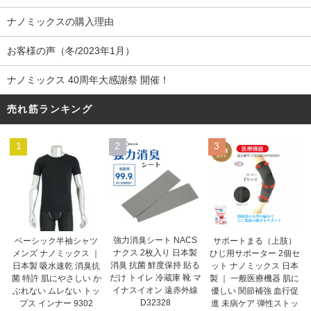
ナノミックスの購入理由
お客様の声（冬/2023年1月）
ナノミックス 40周年大感謝祭 開催！
売れ筋ランキング
1
2
3
強力消臭シート NACS
ベーシック半袖シャツ
サポートまる（上肢）
ナクス 2枚入り 日本製
メンズ ナノミックス ｜
ひじ用サポーター 2個セ
消臭 抗菌 鮮度保持 貼る
日本製 吸水速乾 消臭抗
ット ナノミックス 日本
だけ トイレ 冷蔵庫 靴 マ
菌 特許 肌にやさしい か
製 ｜ 一般医療機器 肌に
イナスイオン 遠赤外線
ぶれない ムレない トッ
優しい 関節補強 血行促
D32328
プス インナー 9302
進 未病ケア 弾性ストッ