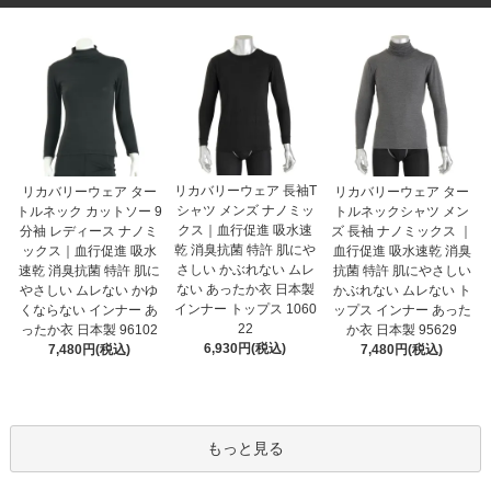
リカバリーウェア 長袖T
リカバリーウェア ター
リカバリーウェア ター
シャツ メンズ ナノミッ
トルネック カットソー 9
トルネックシャツ メン
クス｜血行促進 吸水速
分袖 レディース ナノミ
ズ 長袖 ナノミックス ｜
乾 消臭抗菌 特許 肌にや
ックス｜血行促進 吸水
血行促進 吸水速乾 消臭
さしい かぶれない ムレ
速乾 消臭抗菌 特許 肌に
抗菌 特許 肌にやさしい
ない あったか衣 日本製
やさしい ムレない かゆ
かぶれない ムレない ト
インナー トップス 1060
くならない インナー あ
ップス インナー あった
22
ったか衣 日本製 96102
か衣 日本製 95629
6,930円(税込)
7,480円(税込)
7,480円(税込)
もっと見る