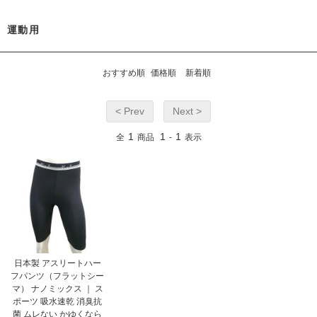
運動用
おすすめ順
価格順
新着順
< Prev
Next >
1
1
1
全
商品
-
表示
日本製 アスリートハー
フパンツ（フラットシー
マ） ナノミックス ｜ ス
ポーツ 吸水速乾 消臭抗
菌 ムレない かゆくなら