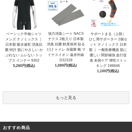
強力消臭シート NACS
ベーシック半袖シャツ
サポートまる（上肢）
ナクス 2枚入り 日本製
メンズ ナノミックス ｜
ひじ用サポーター 2個セ
消臭 抗菌 鮮度保持 貼る
日本製 吸水速乾 消臭抗
ット ナノミックス 日本
だけ トイレ 冷蔵庫 靴 マ
菌 特許 肌にやさしい か
製 ｜ 一般医療機器 肌に
イナスイオン 遠赤外線
ぶれない ムレない トッ
優しい 関節補強 血行促
D32328
プス インナー 9302
進 未病ケア 弾性ストッ
1,089円(税込)
5,280円(税込)
キング 198846
1,100円(税込)
もっと見る
おすすめ商品