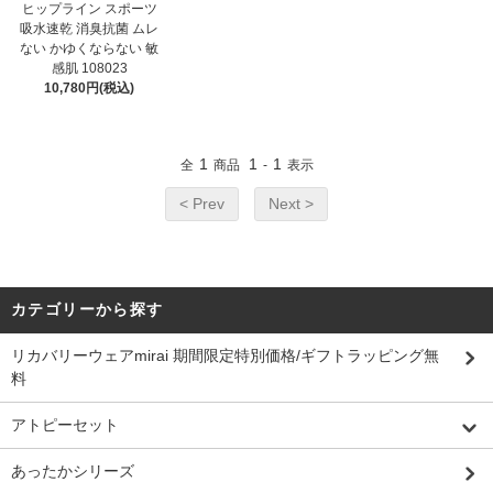
ヒップライン スポーツ
吸水速乾 消臭抗菌 ムレ
ない かゆくならない 敏
感肌 108023
10,780円(税込)
1
1
1
全
商品
-
表示
< Prev
Next >
カテゴリーから探す
リカバリーウェアmirai 期間限定特別価格/ギフトラッピング無
料
アトピーセット
あったかシリーズ