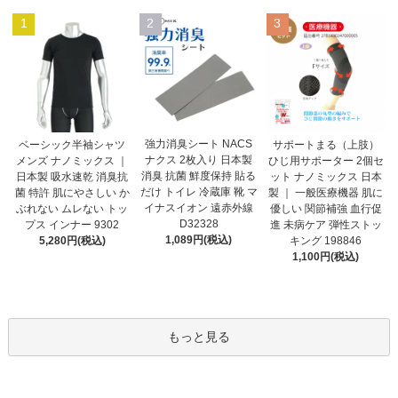
1
2
3
強力消臭シート NACS
ベーシック半袖シャツ
サポートまる（上肢）
ナクス 2枚入り 日本製
メンズ ナノミックス ｜
ひじ用サポーター 2個セ
消臭 抗菌 鮮度保持 貼る
日本製 吸水速乾 消臭抗
ット ナノミックス 日本
だけ トイレ 冷蔵庫 靴 マ
菌 特許 肌にやさしい か
製 ｜ 一般医療機器 肌に
イナスイオン 遠赤外線
ぶれない ムレない トッ
優しい 関節補強 血行促
D32328
プス インナー 9302
進 未病ケア 弾性ストッ
1,089円(税込)
5,280円(税込)
キング 198846
1,100円(税込)
もっと見る