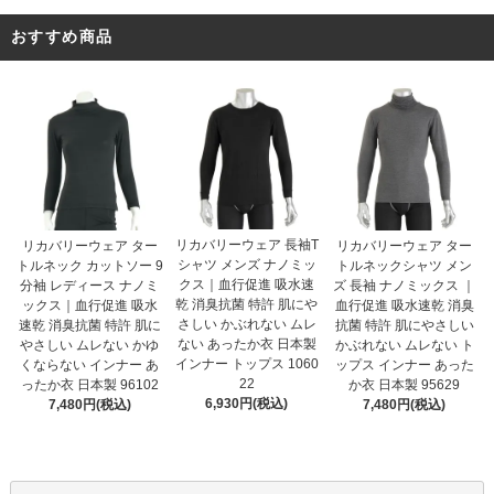
おすすめ商品
リカバリーウェア 長袖T
リカバリーウェア ター
リカバリーウェア ター
シャツ メンズ ナノミッ
トルネック カットソー 9
トルネックシャツ メン
クス｜血行促進 吸水速
分袖 レディース ナノミ
ズ 長袖 ナノミックス ｜
乾 消臭抗菌 特許 肌にや
ックス｜血行促進 吸水
血行促進 吸水速乾 消臭
さしい かぶれない ムレ
速乾 消臭抗菌 特許 肌に
抗菌 特許 肌にやさしい
ない あったか衣 日本製
やさしい ムレない かゆ
かぶれない ムレない ト
インナー トップス 1060
くならない インナー あ
ップス インナー あった
22
ったか衣 日本製 96102
か衣 日本製 95629
6,930円(税込)
7,480円(税込)
7,480円(税込)