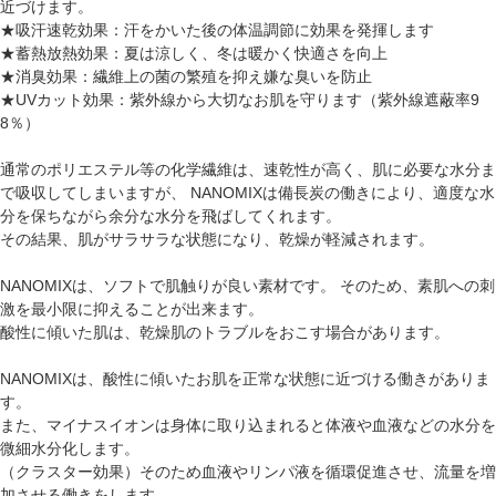
近づけます。
★吸汗速乾効果：汗をかいた後の体温調節に効果を発揮します
★蓄熱放熱効果：夏は涼しく、冬は暖かく快適さを向上
★消臭効果：繊維上の菌の繁殖を抑え嫌な臭いを防止
★UVカット効果：紫外線から大切なお肌を守ります（紫外線遮蔽率9
8％）
通常のポリエステル等の化学繊維は、速乾性が高く、肌に必要な水分ま
で吸収してしまいますが、 NANOMIXは備長炭の働きにより、適度な水
分を保ちながら余分な水分を飛ばしてくれます。
その結果、肌がサラサラな状態になり、乾燥が軽減されます。
NANOMIXは、ソフトで肌触りが良い素材です。 そのため、素肌への刺
激を最小限に抑えることが出来ます。
酸性に傾いた肌は、乾燥肌のトラブルをおこす場合があります。
NANOMIXは、酸性に傾いたお肌を正常な状態に近づける働きがありま
す。
また、マイナスイオンは身体に取り込まれると体液や血液などの水分を
微細水分化します。
（クラスター効果）そのため血液やリンパ液を循環促進させ、流量を増
加させる働きをします。