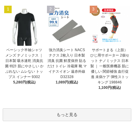
1
2
3
強力消臭シート NACS
ベーシック半袖シャツ
サポートまる（上肢）
ナクス 2枚入り 日本製
メンズ ナノミックス ｜
ひじ用サポーター 2個セ
消臭 抗菌 鮮度保持 貼る
日本製 吸水速乾 消臭抗
ット ナノミックス 日本
だけ トイレ 冷蔵庫 靴 マ
菌 特許 肌にやさしい か
製 ｜ 一般医療機器 肌に
イナスイオン 遠赤外線
ぶれない ムレない トッ
優しい 関節補強 血行促
D32328
プス インナー 9302
進 未病ケア 弾性ストッ
1,089円(税込)
5,280円(税込)
キング 198846
1,100円(税込)
もっと見る