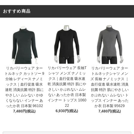
おすすめ商品
リカバリーウェア 長袖T
リカバリーウェア ター
リカバリーウェア ター
シャツ メンズ ナノミッ
トルネック カットソー 9
トルネックシャツ メン
クス｜血行促進 吸水速
分袖 レディース ナノミ
ズ 長袖 ナノミックス ｜
乾 消臭抗菌 特許 肌にや
ックス｜血行促進 吸水
血行促進 吸水速乾 消臭
さしい かぶれない ムレ
速乾 消臭抗菌 特許 肌に
抗菌 特許 肌にやさしい
ない あったか衣 日本製
やさしい ムレない かゆ
かぶれない ムレない ト
インナー トップス 1060
くならない インナー あ
ップス インナー あった
22
ったか衣 日本製 96102
か衣 日本製 95629
6,930円(税込)
7,480円(税込)
7,480円(税込)