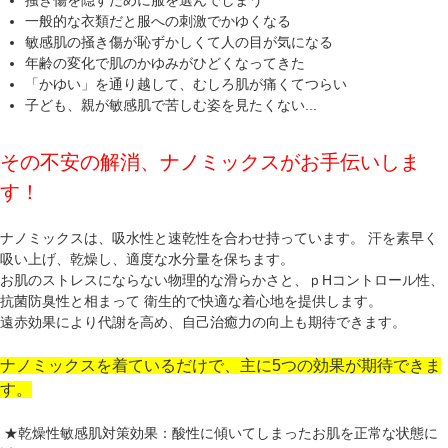
掻き傷を隠すために服を選んでしまう
一般的な衣類だと服への刺激でかゆくなる
敏感肌の掻き傷が恥ずかしくて人の目が気になる
年齢の変化で肌のかゆみがひどくなってきた
「かゆい」を通り越して、むしろ肌が痛くてつらい
子ども、親が敏感肌で苦しむ姿を見たくない...
その不安の解消、ナノミックスがお手伝いしま
す！
ナノミックスは、吸水性と速乾性を合わせ持っています。 汗を素早く
吸い上げ、乾燥し、適度な水分量を保ちます。
お肌のストレスにならない物理的な滑らかさと、ｐHコントロール性、
抗菌防臭性と相まって 衛生的で快適な着心地を提供します。
遠赤効果により代謝を高め、自己治癒力の向上も期待できます。
ナノミックスを着ているだけで、主に5つの効果が期待できま
す。
★乾燥性敏感肌対策効果：酸性に傾いてしまったお肌を正常な状態に