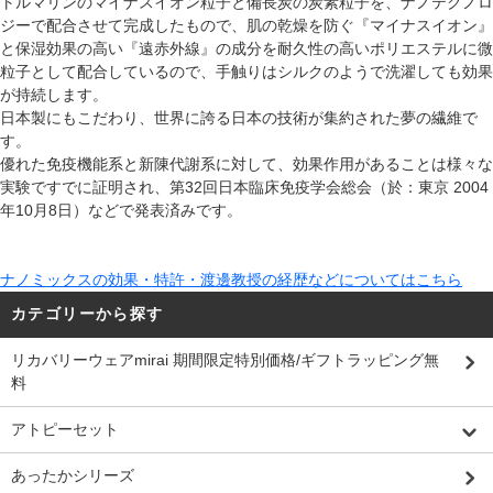
トルマリンのマイナスイオン粒子と備長炭の炭素粒子を、ナノテクノロ
ジーで配合させて完成したもので、肌の乾燥を防ぐ『マイナスイオン』
と保湿効果の高い『遠赤外線』の成分を耐久性の高いポリエステルに微
粒子として配合しているので、手触りはシルクのようで洗濯しても効果
が持続します。
日本製にもこだわり、世界に誇る日本の技術が集約された夢の繊維で
す。
優れた免疫機能系と新陳代謝系に対して、効果作用があることは様々な
実験ですでに証明され、第32回日本臨床免疫学会総会（於：東京 2004
年10月8日）などで発表済みです。
ナノミックスの効果・特許・渡邊教授の経歴などについてはこちら
カテゴリーから探す
リカバリーウェアmirai 期間限定特別価格/ギフトラッピング無
料
アトピーセット
あったかシリーズ