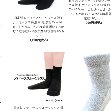
日本製 レディース5本指ショー
クス 靴下 ナノミックス 綿混 白 
2～24.5cm ｜ かゆみ・かぶれ
いてもかゆくならない 消臭抗菌
日本製 レディースハイソックス 靴下
速乾 UVカット
ナノミックス 綿混 白 黒 無地 22～24.5
990円(税込)
cm ｜ かゆみ・かぶれ対策 履いてもか
ゆくならない 消臭抗菌 吸水速乾 UVカ
ット
3,190円(税込)
日本製 レディース クルーソックス 靴