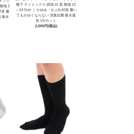
トソッ
靴下 ナノミックス 綿混 白 黒 無地 22
無地 2
～24.5cm ｜ かゆみ・かぶれ対策 履い
対策 履
てもかゆくならない 消臭抗菌 吸水速
 吸水
乾 UVカット
2,090円(税込)