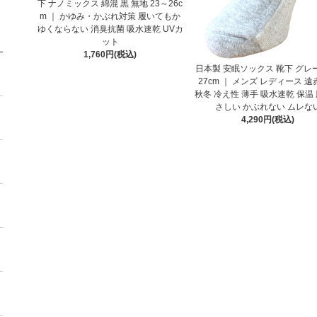
下 ナノミックス 綿混 黒 無地 23～26c
m ｜ かゆみ・かぶれ対策 履いてもか
ゆくならない 消臭抗菌 吸水速乾 UVカ
ット
1,760円(税込)
日本製 安眠ソックス 靴下 グレー
27cm ｜ メンズ レディース 
秋冬 冷え性 薄手 吸水速乾 保温
さしい かぶれない ムレな
4,290円(税込)