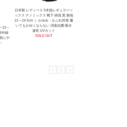
日本製 レディース 5本指レギュラーソ
ックス ナノミックス 靴下 綿混 黒 無地
22～24.5cm ｜ かゆみ・かぶれ対策 履
いてもかゆくならない 消臭抗菌 吸水
 23～
速乾 UVカット
遠赤外線
SOLD OUT
 肌にや
い
<
1
>