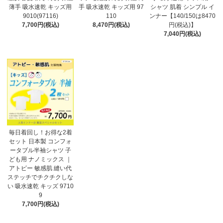
薄手 吸水速乾 キッズ用
手 吸水速乾 キッズ用 97
シャツ 肌着 シンプル イ
9010(97116)
110
ンナー【140/150は8470
7,700円(税込)
8,470円(税込)
円(税込)】
7,040円(税込)
毎日着回し！お得な2着
セット 日本製 コンフォ
ータブル半袖シャツ 子
ども用 ナノミックス ｜
アトピー 敏感肌 縫い代
ステッチでチクチクしな
い 吸水速乾 キッズ 9710
9
7,700円(税込)