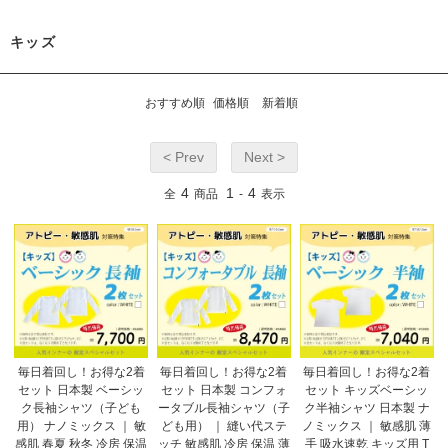
キッズ
おすすめ順
価格順
新着順
< Prev
Next >
4
1
4
全
商品
-
表示
毎日着回し！お得な2着
毎日着回し！お得な2着
毎日着回し！お得な2着
セット 日本製 ベーシッ
セット 日本製 コンフォ
セット キッズベーシッ
ク長袖シャツ（子ども
ータブル長袖シャツ（子
ク半袖シャツ 日本製 ナ
用） ナノミックス ｜ 敏
ども用） ｜ 縫い代ステ
ノミックス ｜ 敏感肌 薄
感肌 春夏 秋冬 冷房 保温
ッチ 敏感肌 冷房 保温 薄
手 吸水速乾 キッズ用 T