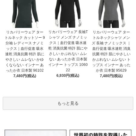
リカバリーウェア 長袖T
リカバリーウェア ター
リカバリーウェア ター
シャツ メンズ ナノミッ
トルネック カットソー 9
トルネックシャツ メン
クス｜血行促進 吸水速
分袖 レディース ナノミ
ズ 長袖 ナノミックス ｜
乾 消臭抗菌 特許 肌にや
ックス｜血行促進 吸水
血行促進 吸水速乾 消臭
さしい かぶれない ムレ
速乾 消臭抗菌 特許 肌に
抗菌 特許 肌にやさしい
ない あったか衣 日本製
やさしい ムレない かゆ
かぶれない ムレない ト
インナー トップス 1060
くならない インナー あ
ップス インナー あった
22
ったか衣 日本製 96102
か衣 日本製 95629
6,930円(税込)
7,480円(税込)
7,480円(税込)
もっと見る