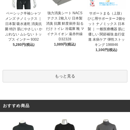
強力消臭シート NACS
ベーシック半袖シャツ
サポートまる（上肢）
ナクス 2枚入り 日本製
メンズ ナノミックス ｜
ひじ用サポーター 2個セ
消臭 抗菌 鮮度保持 貼る
日本製 吸水速乾 消臭抗
ット ナノミックス 日本
だけ トイレ 冷蔵庫 靴 マ
菌 特許 肌にやさしい か
製 ｜ 一般医療機器 肌に
イナスイオン 遠赤外線
ぶれない ムレない トッ
優しい 関節補強 血行促
D32328
プス インナー 9302
進 未病ケア 弾性ストッ
1,089円(税込)
5,280円(税込)
キング 198846
1,100円(税込)
もっと見る
おすすめ商品