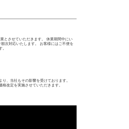
業とさせていただきます。 休業期間中にい
り順次対応いたします。 お客様にはご不便を
す。
。
より、当社もその影響を受けております。
価格改定を実施させていただきます。
も変わらぬご愛顧を賜りますようお願い申し