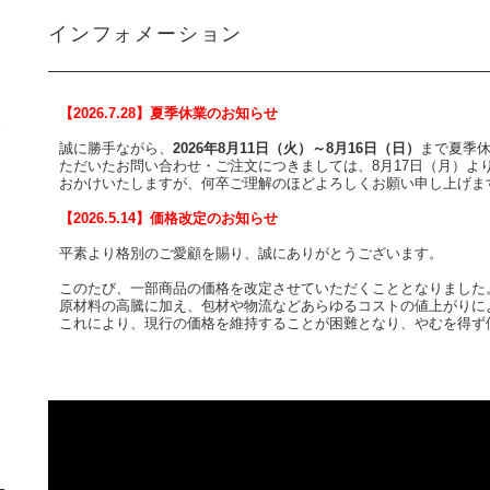
インフォメーション
【2026.7.28】夏季休業のお知らせ
ミ
誠に勝手ながら、
2026年8月11日（火）～8月16日（日）
まで夏季休
ただいたお問い合わせ・ご注文につきましては、8月17日（月）よ
おかけいたしますが、何卒ご理解のほどよろしくお願い申し上げま
【2026.5.14】価格改定のお知らせ
平素より格別のご愛顧を賜り、誠にありがとうございます。
このたび、一部商品の価格を改定させていただくこととなりました
原材料の高騰に加え、包材や物流などあらゆるコストの値上がりに
これにより、現行の価格を維持することが困難となり、やむを得ず
お客様にはご理解とご協力を賜りますようお願い申し上げます。
引き続き、より一層のサービス向上に努めて参りますので、今後と
上げます。
【改定実施日：2026年9月1日(火)】
何卒、よろしくお願い申し上げます。