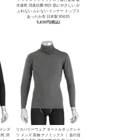
水速乾 消臭抗菌 特許 肌にやさしい か
ぶれない ムレない インナー トップス
あったか衣 日本製 95635
5,830円(税込)
 メンズ
リカバリーウェア タートルネックシャ
乾 消
ツ メンズ 長袖 ナノミックス ｜ 血行促