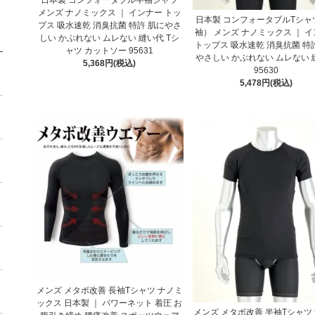
メンズ ナノミックス ｜ インナー トッ
日本製 コンフォータブルTシャ
プス 吸水速乾 消臭抗菌 特許 肌にやさ
袖） メンズ ナノミックス ｜ 
しい かぶれない ムレない 縫い代 Tシ
トップス 吸水速乾 消臭抗菌 特
ャツ カットソー 95631
やさしい かぶれない ムレない 
5,368円(税込)
95630
5,478円(税込)
メンズ メタボ改善 長袖Tシャツ ナノミ
ックス 日本製 ｜ パワーネット 着圧 お
メンズ メタボ改善 半袖Tシャツ