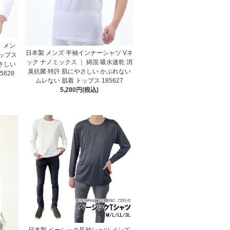
 メン
日本製 メンズ 半袖インナーシャツ Vネ
トップス
ック ナノミックス ｜ 綿混 吸水速乾 消
さしい
臭抗菌 特許 肌にやさしい かぶれない
5628
ムレない 肌着 トップス 185627
5,280円(税込)
日本製 ベーシック長袖シャツ メンズ