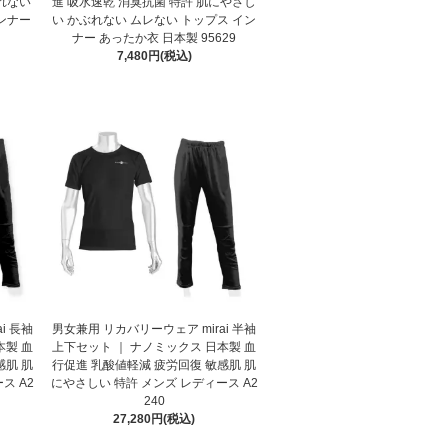
れない
進 吸水速乾 消臭抗菌 特許 肌にやさし
ンナー
い かぶれない ムレない トップス イン
ナー あったか衣 日本製 95629
7,480円(税込)
i 長袖
男女兼用 リカバリーウェア mirai 半袖
本製 血
上下セット ｜ ナノミックス 日本製 血
感肌 肌
行促進 乳酸値軽減 疲労回復 敏感肌 肌
ス A2
にやさしい 特許 メンズ レディース A2
240
27,280円(税込)