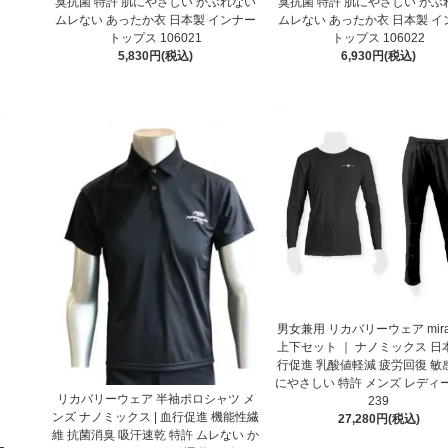
臭抗菌 特許 肌にやさしい かぶれない
臭抗菌 特許 肌にやさしい かぶ
ムレない あったか衣 日本製 インナー
ムレない あったか衣 日本製 イ
トップス 106021
トップス 106022
5,830円(税込)
6,930円(税込)
ミ
男女兼用 リカバリーウェア mira
上下セット ｜ ナノミックス 日
行促進 乳酸値軽減 疲労回復 敏
にやさしい 特許 メンズ レディー
リカバリーウェア 半袖ポロシャツ メ
239
ンズ ナノミックス | 血行促進 機能性繊
27,280円(税込)
維 抗菌消臭 吸汗速乾 特許 ムレない か