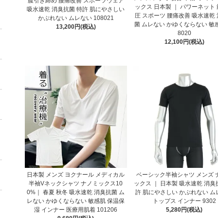
腹引き締め 腰痛改善 スポーツウェア
ックス 日本製 ｜ パワーネット
吸水速乾 消臭抗菌 特許 肌にやさしい
圧 スポーツ 腰痛改善 吸水速乾
かぶれない ムレない 108021
菌 ムレない かゆくならない 敏感
13,200円(税込)
8020
12,100円(税込)
日本製 メンズ ヨクナール メディカル
ベーシック半袖シャツ メンズ 
半袖Vネックシャツ ナノミックス10
ックス ｜ 日本製 吸水速乾 消臭
0%｜ 春夏 秋冬 吸水速乾 消臭抗菌 ム
許 肌にやさしい かぶれない ム
レない かゆくならない 敏感肌 保温保
トップス インナー 9302
湿 インナー 医療用肌着 101206
5,280円(税込)