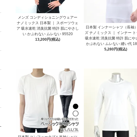
メンズ コンディショニングウェアー
ナノミックス 日本製 ｜ スポーツウェ
日本製 インナーシャツ（長袖）
ア 吸水速乾 消臭抗菌 特許 肌にやさし
ズ ナノミックス ｜ インナー 
い かぶれない ムレない 95520
吸水速乾 消臭抗菌 特許 肌にや
13,200円(税込)
かぶれない ムレない 縫い代 18
5,280円(税込)
日本製 コンフォータブル半袖シャツ