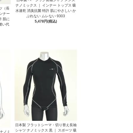
ナノミックス ｜ インナー トップス 吸
ツ（長
水速乾 消臭抗菌 特許 肌にやさしい か
インナー
ぶれない ムレない 9303
許 肌に
5,478円(税込)
縫い代
日本製 フラットシーマ・切り替え長袖
シャツ ナノミックス 黒 ｜ スポーツ 吸
 ナノミ