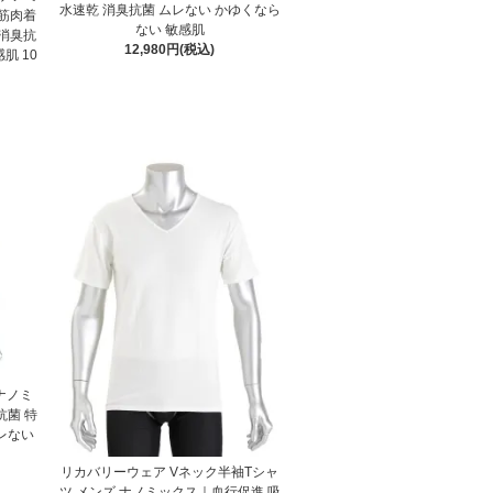
水速乾 消臭抗菌 ムレない かゆくなら
 筋肉着
ない 敏感肌
 消臭抗
12,980円(税込)
肌 10
ナノミ
抗菌 特
レない
リカバリーウェア Vネック半袖Tシャ
ツ メンズ ナノミックス｜血行促進 吸