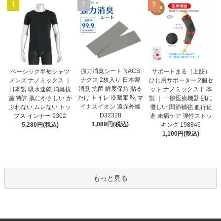
1
2
3
強力消臭シート NACS
ベーシック半袖シャツ
サポートまる（上肢）
ナクス 2枚入り 日本製
メンズ ナノミックス ｜
ひじ用サポーター 2個セ
消臭 抗菌 鮮度保持 貼る
日本製 吸水速乾 消臭抗
ット ナノミックス 日本
だけ トイレ 冷蔵庫 靴 マ
菌 特許 肌にやさしい か
製 ｜ 一般医療機器 肌に
イナスイオン 遠赤外線
ぶれない ムレない トッ
優しい 関節補強 血行促
D32328
プス インナー 9302
進 未病ケア 弾性ストッ
1,089円(税込)
5,280円(税込)
キング 198846
1,100円(税込)
もっと見る