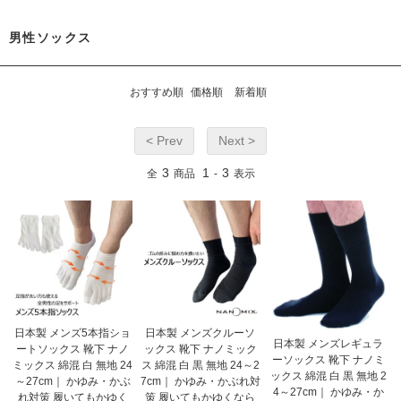
男性ソックス
おすすめ順
価格順
新着順
< Prev
Next >
3
1
3
全
商品
-
表示
日本製 メンズ5本指ショ
日本製 メンズクルーソ
日本製 メンズレギュラ
ートソックス 靴下 ナノ
ックス 靴下 ナノミック
ーソックス 靴下 ナノミ
ミックス 綿混 白 無地 24
ス 綿混 白 黒 無地 24～2
ックス 綿混 白 黒 無地 2
～27cm｜ かゆみ・かぶ
7cm｜ かゆみ・かぶれ対
4～27cm｜ かゆみ・か
れ対策 履いてもかゆく
策 履いてもかゆくなら