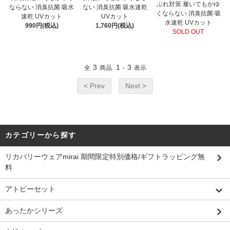
ぶれ対策 履いてもかゆ
ならない 消臭抗菌 吸水
ない 消臭抗菌 吸水速乾
くならない 消臭抗菌 吸
速乾 UVカット
UVカット
水速乾 UVカット
990円(税込)
1,760円(税込)
SOLD OUT
3
1
3
全
商品
-
表示
< Prev
Next >
カテゴリーから探す
リカバリーウェアmirai 期間限定特別価格/ギフトラッピング無
料
アトピーセット
あったかシリーズ