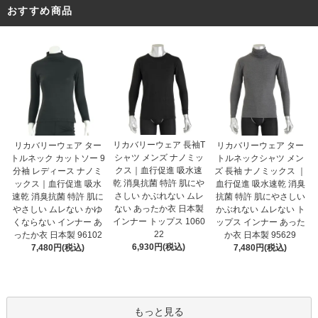
おすすめ商品
リカバリーウェア 長袖T
リカバリーウェア ター
リカバリーウェア ター
シャツ メンズ ナノミッ
トルネック カットソー 9
トルネックシャツ メン
クス｜血行促進 吸水速
分袖 レディース ナノミ
ズ 長袖 ナノミックス ｜
乾 消臭抗菌 特許 肌にや
ックス｜血行促進 吸水
血行促進 吸水速乾 消臭
さしい かぶれない ムレ
速乾 消臭抗菌 特許 肌に
抗菌 特許 肌にやさしい
ない あったか衣 日本製
やさしい ムレない かゆ
かぶれない ムレない ト
インナー トップス 1060
くならない インナー あ
ップス インナー あった
22
ったか衣 日本製 96102
か衣 日本製 95629
6,930円(税込)
7,480円(税込)
7,480円(税込)
もっと見る