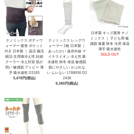
日本製 キッズ腹巻 ナノ
ミックス ｜ 子ども用 敏
ナノミックス ボディウ
ナノミックス レッグウ
感肌 春夏 秋冬 冷房 保温
ォーマー 腹巻 ポケット
ォーマー 2枚 日本製 ｜
薄手 吸水速乾
付き 日本製 ｜ 温活 腸活
あったかい 遠赤外線 マ
SOLD OUT
眠活 生理痛冷え性 妊婦
イナスイオン 冷え性 吸
クーラー 冷え対策 肌が
水速乾 秋冬 保温 敏感肌
弱い 敏感肌 アトピー 薄
肌にやさしい かぶれな
手 吸水速乾 D3185
い ムレない 1788930 D2
5,478円(税込)
2438
6,380円(税込)