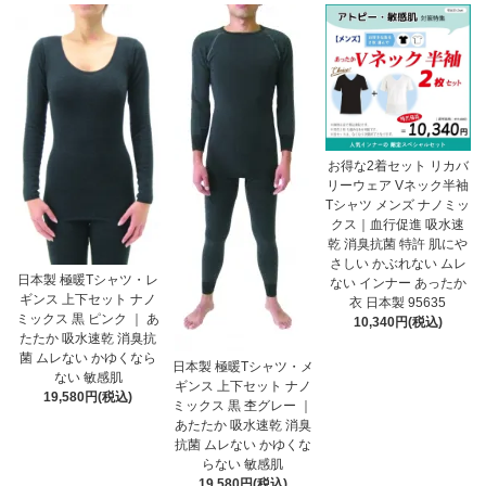
お得な2着セット リカバ
リーウェア Vネック半袖
Tシャツ メンズ ナノミッ
クス｜血行促進 吸水速
乾 消臭抗菌 特許 肌にや
さしい かぶれない ムレ
日本製 極暖Tシャツ・レ
ない インナー あったか
ギンス 上下セット ナノ
衣 日本製 95635
ミックス 黒 ピンク ｜ あ
10,340円(税込)
たたか 吸水速乾 消臭抗
菌 ムレない かゆくなら
日本製 極暖Tシャツ・メ
ない 敏感肌
ギンス 上下セット ナノ
19,580円(税込)
ミックス 黒 杢グレー ｜
あたたか 吸水速乾 消臭
抗菌 ムレない かゆくな
らない 敏感肌
19,580円(税込)