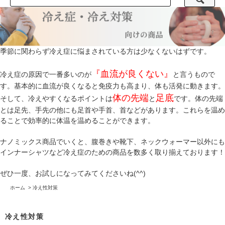
季節に関わらず冷え症に悩まされている方は少なくないはずです。
『血流が良くない』
冷え症の原因で一番多いのが
と言うもので
す。基本的に血流が良くなると免疫力も高まり、体も活発に動きます。
体の先端
足底
そして、冷えやすくなるポイントは
と
です。体の先端
とは足先、手先の他にも足首や手首、首などがあります。これらを温め
ることで効率的に体温を温めることができます。
ナノミックス商品でいくと、腹巻きや靴下、ネックウォーマー以外にも
インナーシャツなど冷え症のための商品を数多く取り揃えております！
ぜひ一度、お試しになってみてくださいね(^^)
ホーム
>
冷え性対策
冷え性対策