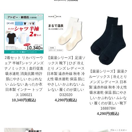
【薬湯シリーズ】足湯ソ
2着セット リカバリーウ
ックス 靴下 | ひざ 冷え
ェア 半袖Tシャツ メンズ
とり メンズ レディース
ナノミックス｜血行促進
【薬湯シリーズ】薬湯ク
日本製 遠赤外線 秋冬 冷
吸水速乾 消臭抗菌 特許
ルーソックス | 冷えとり
え性 吸水速乾 保温 肌に
肌にやさしい かぶれな
メンズ レディース 日本
やさしい かぶれない ム
い ムレない あったか衣
製 遠赤外線 秋冬 冷え性
レない 履くのが楽しい
日本製 インナー トップ
吸水速乾 保温 肌にやさ
D32020
ス 106021
しい かぶれない ムレな
4,290円(税込)
10,340円(税込)
い 履くのが楽しい 靴下
168878H
4,290円(税込)