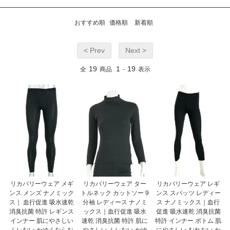
おすすめ順
価格順
新着順
< Prev
Next >
19
1
19
全
商品
-
表示
リカバリーウェア メギ
リカバリーウェア ター
リカバリーウェア レギ
ンス メンズ ナノミック
トルネック カットソー 9
ンス スパッツ レディー
ス｜ 血行促進 吸水速乾
分袖 レディース ナノミ
ス ナノミックス｜血行
消臭抗菌 特許 レギンス
ックス｜血行促進 吸水
促進 吸水速乾 消臭抗菌
インナー 肌にやさしい
速乾 消臭抗菌 特許 肌に
特許 インナー ボトム 肌