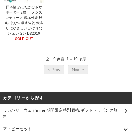
日本製 あったかひざサ
ポーター 2枚 ｜ メンズ
レディース 遠赤外線 秋
冬 冷え性 吸水速乾 保温
肌にやさしい かぶれな
い ムレない D32010
SOLD OUT
19
1
19
全
商品
-
表示
< Prev
Next >
カテゴリーから探す
リカバリーウェアmirai 期間限定特別価格/ギフトラッピング無
料
アトピーセット