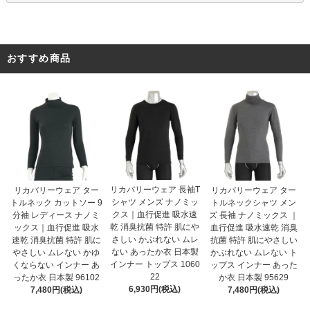
おすすめ商品
リカバリーウェア 長袖T
リカバリーウェア ター
リカバリーウェア ター
シャツ メンズ ナノミッ
トルネック カットソー 9
トルネックシャツ メン
クス｜血行促進 吸水速
分袖 レディース ナノミ
ズ 長袖 ナノミックス ｜
乾 消臭抗菌 特許 肌にや
ックス｜血行促進 吸水
血行促進 吸水速乾 消臭
さしい かぶれない ムレ
速乾 消臭抗菌 特許 肌に
抗菌 特許 肌にやさしい
ない あったか衣 日本製
やさしい ムレない かゆ
かぶれない ムレない ト
インナー トップス 1060
くならない インナー あ
ップス インナー あった
22
ったか衣 日本製 96102
か衣 日本製 95629
6,930円(税込)
7,480円(税込)
7,480円(税込)