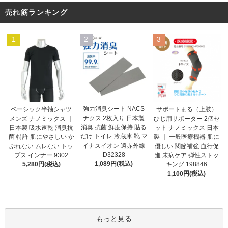
売れ筋ランキング
1
2
3
強力消臭シート NACS
ベーシック半袖シャツ
サポートまる（上肢）
ナクス 2枚入り 日本製
メンズ ナノミックス ｜
ひじ用サポーター 2個セ
消臭 抗菌 鮮度保持 貼る
日本製 吸水速乾 消臭抗
ット ナノミックス 日本
だけ トイレ 冷蔵庫 靴 マ
菌 特許 肌にやさしい か
製 ｜ 一般医療機器 肌に
イナスイオン 遠赤外線
ぶれない ムレない トッ
優しい 関節補強 血行促
D32328
プス インナー 9302
進 未病ケア 弾性ストッ
1,089円(税込)
5,280円(税込)
キング 198846
1,100円(税込)
もっと見る