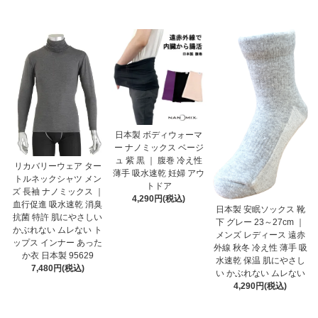
日本製 ボディウォーマ
ー ナノミックス ベージ
ュ 紫 黒 ｜ 腹巻 冷え性
リカバリーウェア ター
薄手 吸水速乾 妊婦 アウ
トルネックシャツ メン
トドア
ズ 長袖 ナノミックス ｜
4,290円(税込)
血行促進 吸水速乾 消臭
日本製 安眠ソックス 靴
抗菌 特許 肌にやさしい
下 グレー 23～27cm ｜
かぶれない ムレない ト
メンズ レディース 遠赤
ップス インナー あった
外線 秋冬 冷え性 薄手 吸
か衣 日本製 95629
水速乾 保温 肌にやさし
7,480円(税込)
い かぶれない ムレない
4,290円(税込)