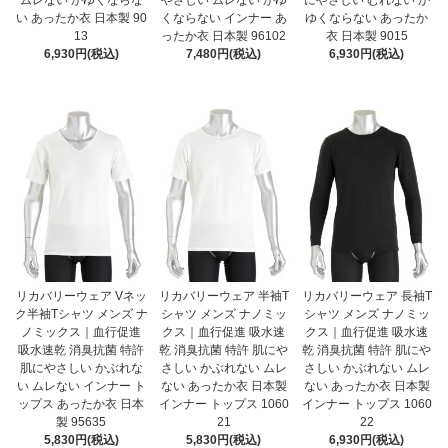
ムレない かゆくならな
やさしい ムレない かゆ
にやさしい むれない か
い あったか衣 日本製 90
くならない インナー あ
ゆくならない あったか
13
ったか衣 日本製 96102
衣 日本製 9015
6,930円(税込)
7,480円(税込)
6,930円(税込)
リカバリーウェア Vネッ
リカバリーウェア 半袖T
リカバリーウェア 長袖T
ク半袖Tシャツ メンズ ナ
シャツ メンズ ナノミッ
シャツ メンズ ナノミッ
ノミックス｜血行促進
クス｜血行促進 吸水速
クス｜血行促進 吸水速
吸水速乾 消臭抗菌 特許
乾 消臭抗菌 特許 肌にや
乾 消臭抗菌 特許 肌にや
肌にやさしい かぶれな
さしい かぶれない ムレ
さしい かぶれない ムレ
い ムレない インナー ト
ない あったか衣 日本製
ない あったか衣 日本製
ップス あったか衣 日本
インナー トップス 1060
インナー トップス 1060
製 95635
21
22
5,830円(税込)
5,830円(税込)
6,930円(税込)