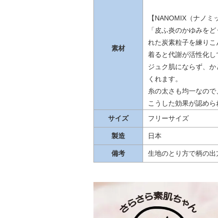
【NANOMIX（ナノ
「皮ふ炎のかゆみをど
れた炭素粒子を練りこ
素材
着ると代謝が活性化し
ジュク肌にならず、か
くれます。
糸の太さも均一なので
こうした効果が認めら
サイズ
フリーサイズ
製造
日本
備考
生地のとり方で柄の出