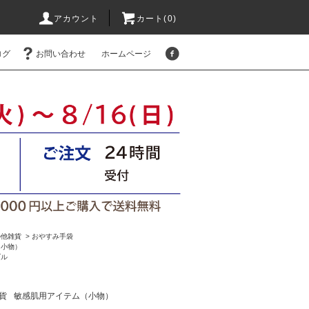
アカウント
カート(
0
)
ログ
お問い合わせ
ホームページ
の他雑貨
>
おやすみ手袋
（小物）
ブル
貨
敏感肌用アイテム（小物）