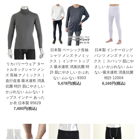
日本製 ベーシック長袖
日本製 インナーロング
シャツ メンズ ナノミッ
パンツ メンズ ナノミッ
クス ｜ インナー トップ
クス ｜ スパッツ 肌にや
リカバリーウェア ター
ス 吸水速乾 消臭抗菌 特
さしい かぶれない ムレ
トルネックシャツ メン
許 肌にやさしい かぶれ
ない 吸水速乾 消臭抗菌
ズ 長袖 ナノミックス ｜
ない ムレない 9303
特許 12004
血行促進 吸水速乾 消臭
5,478円(税込)
6,160円(税込)
抗菌 特許 肌にやさしい
かぶれない ムレない ト
ップス インナー あった
か衣 日本製 95629
7,480円(税込)