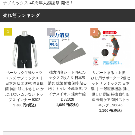
ナノミックス 40周年大感謝祭 開催！
売れ筋ランキング
1
2
3
強力消臭シート NACS
ベーシック半袖シャツ
サポートまる（上肢）
ナクス 2枚入り 日本製
メンズ ナノミックス ｜
ひじ用サポーター 2個セ
消臭 抗菌 鮮度保持 貼る
日本製 吸水速乾 消臭抗
ット ナノミックス 日本
だけ トイレ 冷蔵庫 靴 マ
菌 特許 肌にやさしい か
製 ｜ 一般医療機器 肌に
イナスイオン 遠赤外線
ぶれない ムレない トッ
優しい 関節補強 血行促
D32328
プス インナー 9302
進 未病ケア 弾性ストッ
1,089円(税込)
5,280円(税込)
キング 198846
1,100円(税込)