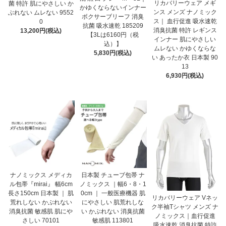
リカバリーウェア メギ
菌 特許 肌にやさしい か
かゆくならないインナー
ンス メンズ ナノミック
ぶれない ムレない 9552
ボクサーブリーフ 消臭
ス｜ 血行促進 吸水速乾
0
抗菌 吸水速乾 185209
消臭抗菌 特許 レギンス
13,200円(税込)
【3Lは6160円（税
インナー 肌にやさしい
込）】
ムレない かゆくならな
5,830円(税込)
い あったか衣 日本製 90
13
6,930円(税込)
ナノミックス メディカ
日本製 チューブ包帯 ナ
ル包帯『mirai』 幅6cm
ノミックス ｜幅6・8・1
長さ150cm 日本製 ｜ 肌
0cm ｜ 一般医療機器 肌
リカバリーウェア Vネッ
荒れしない かぶれない
にやさしい 肌荒れしな
ク半袖Tシャツ メンズ ナ
消臭抗菌 敏感肌 肌にや
い かぶれない 消臭抗菌
ノミックス｜血行促進
さしい 70101
敏感肌 113801
吸水速乾 消臭抗菌 特許