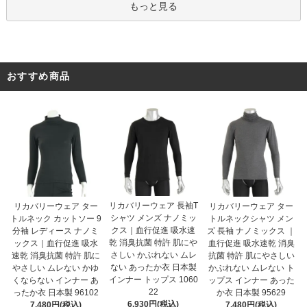
もっと見る
おすすめ商品
リカバリーウェア 長袖T
リカバリーウェア ター
リカバリーウェア ター
シャツ メンズ ナノミッ
トルネック カットソー 9
トルネックシャツ メン
クス｜血行促進 吸水速
分袖 レディース ナノミ
ズ 長袖 ナノミックス ｜
乾 消臭抗菌 特許 肌にや
ックス｜血行促進 吸水
血行促進 吸水速乾 消臭
さしい かぶれない ムレ
速乾 消臭抗菌 特許 肌に
抗菌 特許 肌にやさしい
ない あったか衣 日本製
やさしい ムレない かゆ
かぶれない ムレない ト
インナー トップス 1060
くならない インナー あ
ップス インナー あった
22
ったか衣 日本製 96102
か衣 日本製 95629
6,930円(税込)
7,480円(税込)
7,480円(税込)