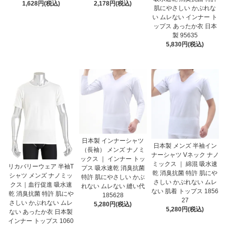
1,628円(税込)
2,178円(税込)
肌にやさしい かぶれな
い ムレない インナー ト
ップス あったか衣 日本
製 95635
5,830円(税込)
日本製 インナーシャツ
日本製 メンズ 半袖イン
（長袖） メンズ ナノミ
ナーシャツ Vネック ナノ
ックス ｜ インナー トッ
ミックス ｜ 綿混 吸水速
リカバリーウェア 半袖T
プス 吸水速乾 消臭抗菌
乾 消臭抗菌 特許 肌にや
シャツ メンズ ナノミッ
特許 肌にやさしい かぶ
さしい かぶれない ムレ
クス｜血行促進 吸水速
れない ムレない 縫い代
ない 肌着 トップス 1856
乾 消臭抗菌 特許 肌にや
185628
27
さしい かぶれない ムレ
5,280円(税込)
5,280円(税込)
ない あったか衣 日本製
インナー トップス 1060