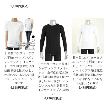
21
5,830円(税込)
日本製 コンフォータブ
ル半袖シャツ メンズ ナ
日本製 コンフォータブ
ノミックス ｜ インナー
ルTシャツ（長袖） メン
リカバリーウェア 長袖T
トップス 吸水速乾 消臭
ズ ナノミックス ｜ イン
シャツ メンズ ナノミッ
抗菌 特許 肌にやさしい
ナー トップス 吸水速乾
クス｜血行促進 吸水速
かぶれない ムレない 縫
消臭抗菌 特許 肌にやさ
乾 消臭抗菌 特許 肌にや
い代 Tシャツ カットソー
しい かぶれない ムレな
さしい かぶれない ムレ
95631
い 縫い代 95630
ない あったか衣 日本製
5,368円(税込)
5,478円(税込)
インナー トップス 1060
22
6,930円(税込)