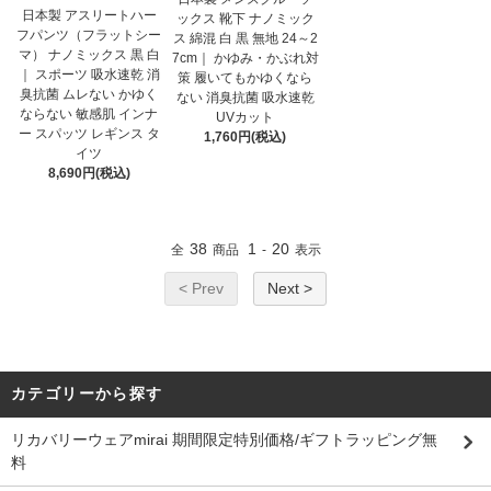
日本製 アスリートハー
ックス 靴下 ナノミック
フパンツ（フラットシー
ス 綿混 白 黒 無地 24～2
マ） ナノミックス 黒 白
7cm｜ かゆみ・かぶれ対
｜ スポーツ 吸水速乾 消
策 履いてもかゆくなら
臭抗菌 ムレない かゆく
ない 消臭抗菌 吸水速乾
ならない 敏感肌 インナ
UVカット
ー スパッツ レギンス タ
1,760円(税込)
イツ
8,690円(税込)
38
1
20
全
商品
-
表示
< Prev
Next >
カテゴリーから探す
リカバリーウェアmirai 期間限定特別価格/ギフトラッピング無
料