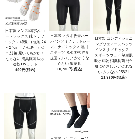
日本製 メンズ5本指ショ
日本製 メタボ改善ハー
ートソックス 靴下 ナノ
日本製 コンディショニ
フパンツ（フラットシー
ミックス 綿混 白 無地 24
ングウェアースパッツ
マ） ナノミックス 黒 ｜
～27cm｜ かゆみ・かぶ
メンズ ナノミックス｜
スポーツ 吸水速乾 消臭
れ対策 履いてもかゆく
スポーツウェア 敏感肌
抗菌 ムレない かゆくな
ならない 消臭抗菌 吸水
吸水速乾 消臭抗菌 特許
らない 敏感肌
速乾 UVカット
肌にやさしい かぶれな
10,780円(税込)
990円(税込)
い ムレない 95621
11,880円(税込)
日本製 メンズクルーソ