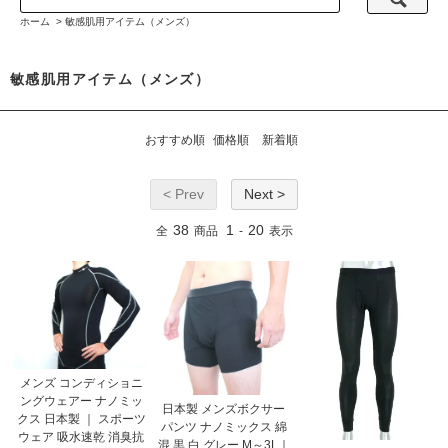
ホーム
>
敏感肌用アイテム（メンズ）
敏感肌用アイテム（メンズ）
おすすめ順
価格順
新着順
< Prev
Next >
38
1
20
全
商品
-
表示
メンズ コンディショニ
ングウェアー ナノミッ
日本製 メンズボクサー
クス 日本製 ｜ スポーツ
パンツ ナノミックス 綿
ウェア 吸水速乾 消臭抗
混 黒 白 グレー M～3L｜