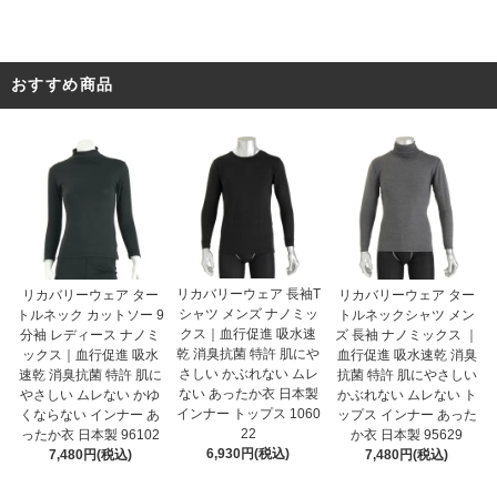
おすすめ商品
リカバリーウェア 長袖T
リカバリーウェア ター
リカバリーウェア ター
シャツ メンズ ナノミッ
トルネック カットソー 9
トルネックシャツ メン
クス｜血行促進 吸水速
分袖 レディース ナノミ
ズ 長袖 ナノミックス ｜
乾 消臭抗菌 特許 肌にや
ックス｜血行促進 吸水
血行促進 吸水速乾 消臭
さしい かぶれない ムレ
速乾 消臭抗菌 特許 肌に
抗菌 特許 肌にやさしい
ない あったか衣 日本製
やさしい ムレない かゆ
かぶれない ムレない ト
インナー トップス 1060
くならない インナー あ
ップス インナー あった
22
ったか衣 日本製 96102
か衣 日本製 95629
6,930円(税込)
7,480円(税込)
7,480円(税込)