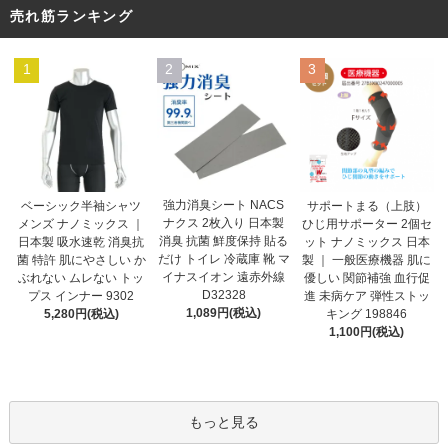
売れ筋ランキング
1
2
3
強力消臭シート NACS
ベーシック半袖シャツ
サポートまる（上肢）
ナクス 2枚入り 日本製
メンズ ナノミックス ｜
ひじ用サポーター 2個セ
消臭 抗菌 鮮度保持 貼る
日本製 吸水速乾 消臭抗
ット ナノミックス 日本
だけ トイレ 冷蔵庫 靴 マ
菌 特許 肌にやさしい か
製 ｜ 一般医療機器 肌に
イナスイオン 遠赤外線
ぶれない ムレない トッ
優しい 関節補強 血行促
D32328
プス インナー 9302
進 未病ケア 弾性ストッ
1,089円(税込)
5,280円(税込)
キング 198846
1,100円(税込)
もっと見る