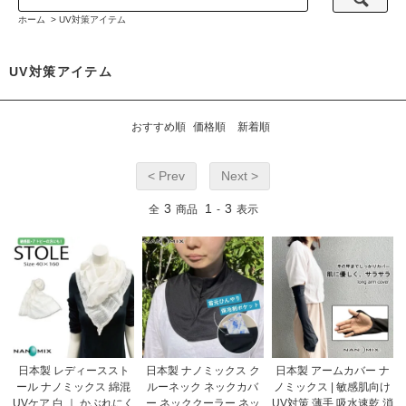
ホーム
>
UV対策アイテム
UV対策アイテム
おすすめ順
価格順
新着順
< Prev
Next >
3
1
3
全
商品
-
表示
日本製 レディーススト
日本製 ナノミックス ク
日本製 アームカバー ナ
ール ナノミックス 綿混
ルーネック ネックカバ
ノミックス | 敏感肌向け
UVケア 白 ｜ かぶれにく
ー ネッククーラー ネッ
UV対策 薄手 吸水速乾 消