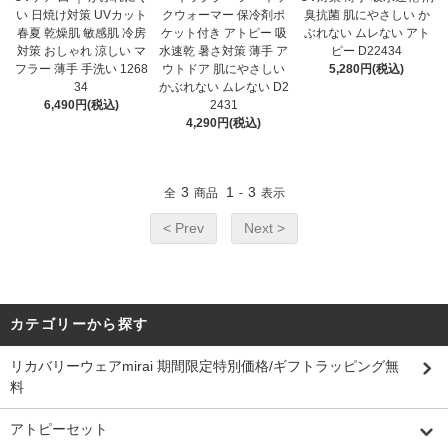
い 日焼け対策 UVカット
クウォーマー 保冷剤ポ
臭抗菌 肌にやさしい か
春夏 乾燥肌 敏感肌 冷房
ケット付き アトピー 吸
ぶれない ムレない アト
対策 おしゃれ 涼しい マ
水速乾 暑さ対策 薄手 ア
ピー D22434
フラー 薄手 手洗い 1268
ウトドア 肌にやさしい
5,280円(税込)
34
かぶれない ムレない D2
6,490円(税込)
2431
4,290円(税込)
3
1
3
全
商品
-
表示
< Prev
Next >
カテゴリーから探す
リカバリーウェアmirai 期間限定特別価格/ギフトラッピング無
料
アトピーセット