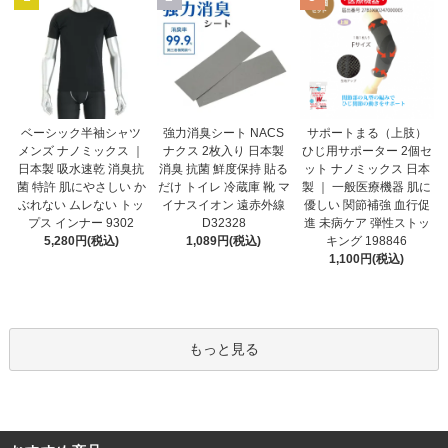
強力消臭シート NACS
ベーシック半袖シャツ
サポートまる（上肢）
ナクス 2枚入り 日本製
メンズ ナノミックス ｜
ひじ用サポーター 2個セ
消臭 抗菌 鮮度保持 貼る
日本製 吸水速乾 消臭抗
ット ナノミックス 日本
だけ トイレ 冷蔵庫 靴 マ
菌 特許 肌にやさしい か
製 ｜ 一般医療機器 肌に
イナスイオン 遠赤外線
ぶれない ムレない トッ
優しい 関節補強 血行促
D32328
プス インナー 9302
進 未病ケア 弾性ストッ
1,089円(税込)
5,280円(税込)
キング 198846
1,100円(税込)
もっと見る