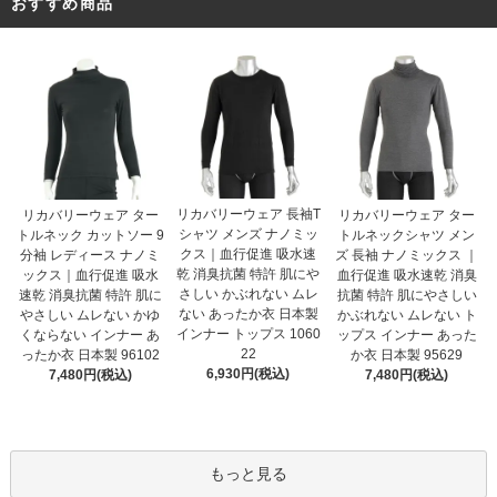
おすすめ商品
リカバリーウェア 長袖T
リカバリーウェア ター
リカバリーウェア ター
シャツ メンズ ナノミッ
トルネック カットソー 9
トルネックシャツ メン
クス｜血行促進 吸水速
分袖 レディース ナノミ
ズ 長袖 ナノミックス ｜
乾 消臭抗菌 特許 肌にや
ックス｜血行促進 吸水
血行促進 吸水速乾 消臭
さしい かぶれない ムレ
速乾 消臭抗菌 特許 肌に
抗菌 特許 肌にやさしい
ない あったか衣 日本製
やさしい ムレない かゆ
かぶれない ムレない ト
インナー トップス 1060
くならない インナー あ
ップス インナー あった
22
ったか衣 日本製 96102
か衣 日本製 95629
6,930円(税込)
7,480円(税込)
7,480円(税込)
もっと見る