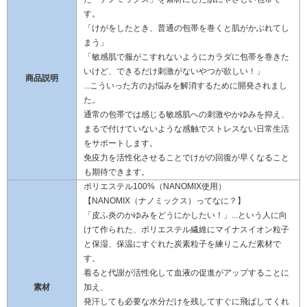
す。
「けがをしたとき、普通の包帯を巻くと肌がかぶれてし
まう」
「敏感肌で服がこすれないようにカラダに包帯を巻きた
いけど、できるだけ刺激がないやつが欲しい！」
商品説明
...こういった方のお悩みを解消するために開発されまし
た。
通常の包帯では感じる敏感肌への刺激やかゆみを抑え、
まるで付けていないような感触でストレスない日常生活
をサポートします。
免疫力を活性化させることでけがの回復が早くなること
も期待できます。
ポリエステル100%（NANOMIX使用）
【NANOMIX（ナノミックス）ってなに？】
「皮ふ炎のかゆみをどうにかしたい！」...という人に向
けて作られた、ポリエステル繊維にマイナスイオン粒子
と保湿、保温にすぐれた炭素粒子を練りこんだ素材で
す。
着ると代謝が活性化して血液の促進がアップすることに
素材
加え、
発汗しても必要な水分だけを残してすぐに飛ばしてくれ