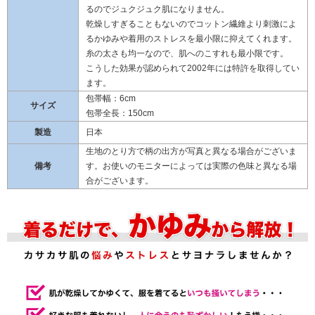
るのでジュクジュク肌になりません。
乾燥しすぎることもないのでコットン繊維より刺激によ
るかゆみや着用のストレスを最小限に抑えてくれます。
糸の太さも均一なので、肌へのこすれも最小限です。
こうした効果が認められて2002年には特許を取得してい
ます。
包帯幅：6cm
サイズ
包帯全長：150cm
製造
日本
生地のとり方で柄の出方が写真と異なる場合がございま
備考
す。お使いのモニターによっては実際の色味と異なる場
合がございます。