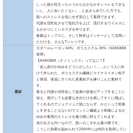
しった痕が目立っちゃうからなかなかオシャレもできな
いし、人に会いたくない」...とあきらめていた方でも、
肌へのストレスを気にせず安心して着用できます。
代謝を活性化させて抵抗力を上げ、流行するウイルスに
もかかりにくいカラダを作ります。
春夏はトップスに、そして秋冬はインナーとして活用い
ただける、そんなTシャツです。
モダールレーヨン 64%、ポリエステル 36%（NANOMIX
使用）
【NANOMIX（ナノミックス）ってなに？】
「皮ふ炎のかゆみをどうにかしたい！」...という人に向
けて作られた、ポリエステル繊維にマイナスイオン粒子
と保湿、保温にすぐれた炭素粒子を練りこんだ素材で
す。
素材
着ると代謝が活性化して血液の促進がアップすることに
加え、発汗しても必要な水分だけを残してすぐに飛ばし
てくれるのでジュクジュク肌にならず、かといって乾燥
しすぎることもないのでコットン繊維より刺激によるか
ゆみや着用のストレスを最小限に抑えてくれます。
糸の太さも均一なので、肌へのこすれも最小限です。
こうした効果が認められて2004年には特許を取得してい