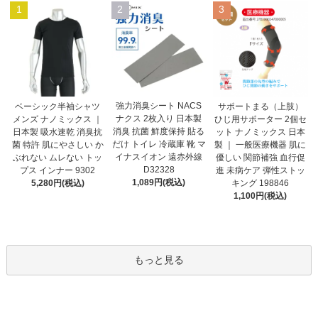
1
2
3
強力消臭シート NACS
ベーシック半袖シャツ
サポートまる（上肢）
ナクス 2枚入り 日本製
メンズ ナノミックス ｜
ひじ用サポーター 2個セ
消臭 抗菌 鮮度保持 貼る
日本製 吸水速乾 消臭抗
ット ナノミックス 日本
だけ トイレ 冷蔵庫 靴 マ
菌 特許 肌にやさしい か
製 ｜ 一般医療機器 肌に
イナスイオン 遠赤外線
ぶれない ムレない トッ
優しい 関節補強 血行促
D32328
プス インナー 9302
進 未病ケア 弾性ストッ
1,089円(税込)
5,280円(税込)
キング 198846
1,100円(税込)
もっと見る