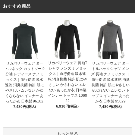
おすすめ商品
リカバリーウェア 長袖T
リカバリーウェア ター
リカバリーウェア ター
シャツ メンズ ナノミッ
トルネック カットソー 9
トルネックシャツ メン
クス｜血行促進 吸水速
分袖 レディース ナノミ
ズ 長袖 ナノミックス ｜
乾 消臭抗菌 特許 肌にや
ックス｜血行促進 吸水
血行促進 吸水速乾 消臭
さしい かぶれない ムレ
速乾 消臭抗菌 特許 肌に
抗菌 特許 肌にやさしい
ない あったか衣 日本製
やさしい ムレない かゆ
かぶれない ムレない ト
インナー トップス 1060
くならない インナー あ
ップス インナー あった
22
ったか衣 日本製 96102
か衣 日本製 95629
6,930円(税込)
7,480円(税込)
7,480円(税込)
もっと見る