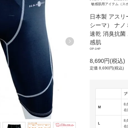
敏感肌用アイテム（ス
日本製 アス
シーマ） ナノ
速乾 消臭抗菌
感肌
OP-1HP
8,690円(税込)
定価 8,690円(税込)
ブ
8,
M
在
8,
L
在