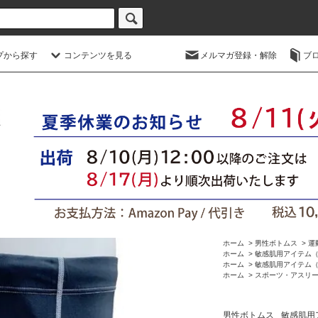
プから探す
コンテンツを見る
メルマガ登録・解除
ブ
ホーム
>
男性ボトムス
>
運
ホーム
>
敏感肌用アイテム
ホーム
>
敏感肌用アイテム
ホーム
>
スポーツ・アスリ
男性ボトムス
敏感肌用