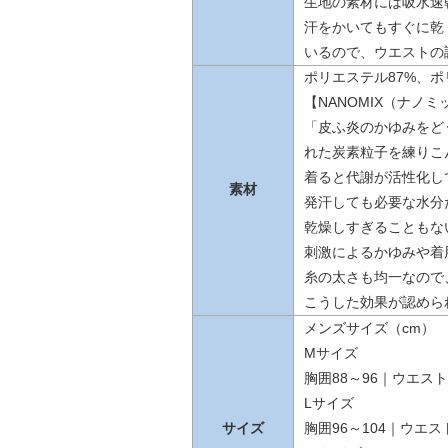
生地の素材には吸水速
汗をかいてもすぐに乾
いるので、ウエストの
ポリエステル87%、ポリ
【NANOMIX（ナノ
「皮ふ炎のかゆみをど
れた炭素粒子を練りこ
着ると代謝が活性化し
素材
発汗しても必要な水分
乾燥しすぎることもな
刺激によるかゆみや着
糸の太さも均一なので
こうした効果が認めら
メンズサイズ（cm）
Mサイズ
胸囲88～96｜ウエスト7
Lサイズ
サイズ
胸囲96～104｜ウエスト