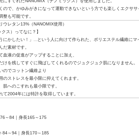
乾にすぐれたNANOMIX（ナノミックス）を使用しました。
くので、かゆみがきになって運動できないという方でも楽しくエクササ
調整も可能です。
ウレタン13%（NANOMIX使用）
ミックス）ってなに？】
うにかしたい！」...という人に向けて作られた、ポリエステル繊維に
んだ素材です。
て血液の促進がアップすることに加え、
だけを残してすぐに飛ばしてくれるのでジュクジュク肌になりません。
いのでコットン繊維より
用のストレスを最小限に抑えてくれます。
、肌へのこすれも最小限です。
れて2004年には特許を取得しています。
6～84｜身長165～175
84～94｜身長170～185