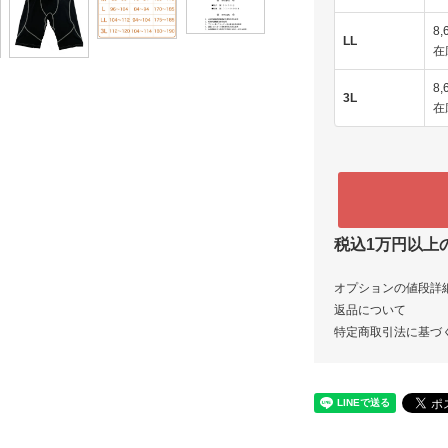
8,
LL
在
8,
3L
在
税込1万円以上
オプションの値段詳
返品について
特定商取引法に基づ