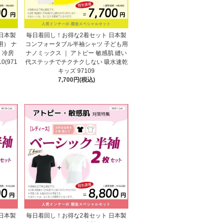
日本製
毎日着回し！お得な2着セット 日本製
） ナ
コンフォータブル半袖シャツ 子ども用
 冷房
ナノミックス ｜ アトピー 敏感肌 縫い
0(971
代ステッチでチクチクしない 吸水速乾
キッズ 97109
7,700円(税込)
日本製
毎日着回し！お得な2着セット 日本製