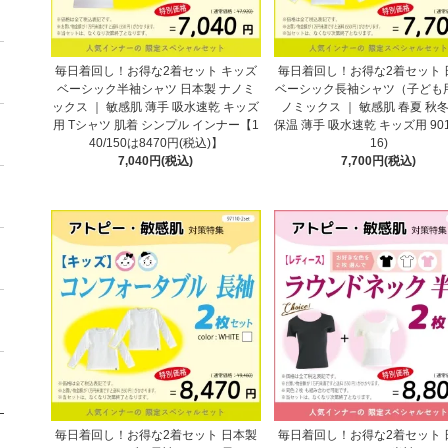
毎日着回し！お得な2着セット キッズ
毎日着回し！お得な2着セット 
ベーシック半袖シャツ 日本製 ナノミ
ベーシック長袖シャツ（子ども用
ックス ｜ 敏感肌 薄手 吸水速乾 キッズ
ノミックス ｜ 敏感肌 春夏 秋冬
用 Tシャツ 肌着 シンプル インナー【1
保温 薄手 吸水速乾 キッズ用 901
40/150は8470円(税込)】
16)
7,040円(税込)
7,700円(税込)
毎日着回し！お得な2着セット 日本製
毎日着回し！お得な2着セット 