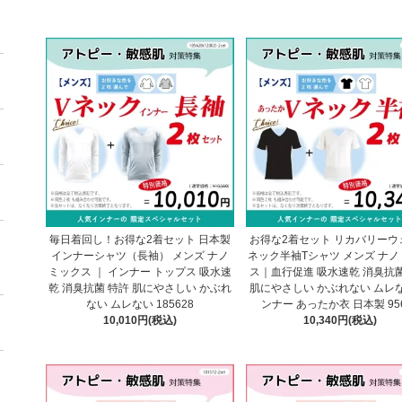
毎日着回し！お得な2着セット 日本製
お得な2着セット リカバリーウェ
インナーシャツ（長袖） メンズ ナノ
ネック半袖Tシャツ メンズ ナ
ミックス ｜ インナー トップス 吸水速
ス｜血行促進 吸水速乾 消臭抗菌
乾 消臭抗菌 特許 肌にやさしい かぶれ
肌にやさしい かぶれない ムレな
ない ムレない 185628
ンナー あったか衣 日本製 95
10,010円(税込)
10,340円(税込)