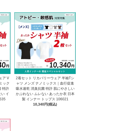
ア V
2着セット リカバリーウェア 半袖Tシ
ノミック
ャツ メンズ ナノミックス｜血行促進
 特許
吸水速乾 消臭抗菌 特許 肌にやさしい
い イ
かぶれない ムレない あったか衣 日本
635
製 インナー トップス 106021
10,340円(税込)