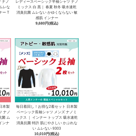
 ナノ
レディースベーシック半袖シャツ ナノ
 ムレな
ミックス 白 黒｜ 春夏 秋冬 吸水速乾
ナー T
消臭抗菌 ムレない かゆくならない 敏
感肌 インナー
9,680円(税込)
日本製
毎日着回し！お得な2着セット 日本製
 ナノ
ベーシック長袖シャツ メンズ ナノミ
抗菌 ム
ックス ｜ インナー トップス 吸水速乾
インナ
消臭抗菌 特許 肌にやさしい かぶれな
い ムレない 9303
10,010円(税込)