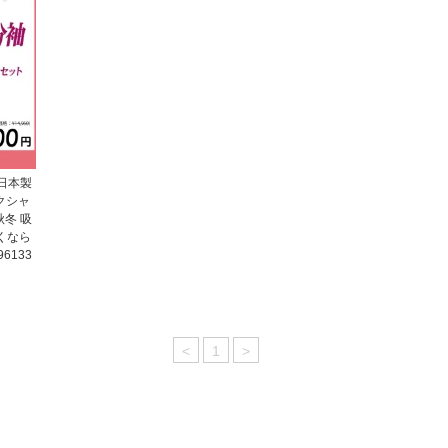
日本製
クシャ
秋冬 吸
くなら
6133
<
1
>