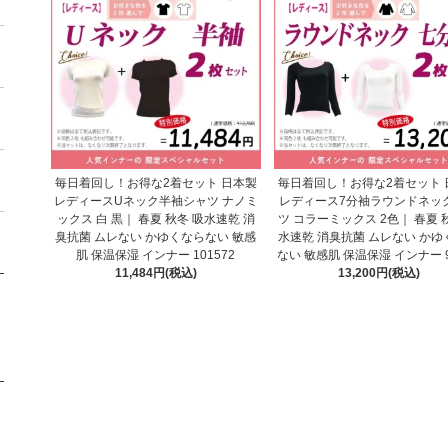
毎日着回し！お得な2着セット 日本製
毎日着回し！お得な2着セット 
レディースUネック半袖シャツ ナノミ
レディース7分袖ラウンドネッ
ックス 白 黒｜ 春夏 秋冬 吸水速乾 消
ツ コラーミックス 2色｜ 春夏 
臭抗菌 ムレない かゆくならない 敏感
水速乾 消臭抗菌 ムレない かゆ
肌 保温保湿 インナー 101572
ない 敏感肌 保温保湿 インナー 9
11,484円(税込)
13,200円(税込)