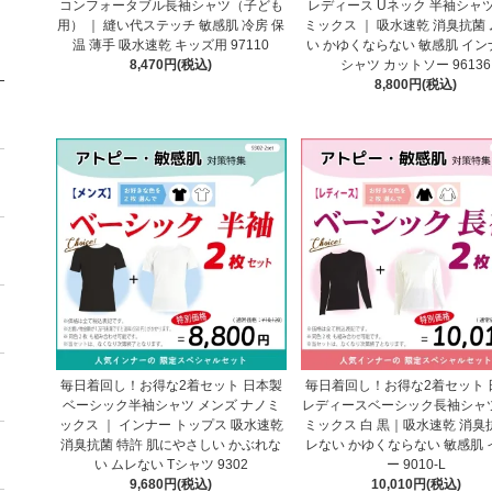
コンフォータブル長袖シャツ（子ども
レディース Uネック 半袖シャツ
用） ｜ 縫い代ステッチ 敏感肌 冷房 保
ミックス ｜ 吸水速乾 消臭抗菌
温 薄手 吸水速乾 キッズ用 97110
い かゆくならない 敏感肌 イン
8,470円(税込)
シャツ カットソー 96136
8,800円(税込)
毎日着回し！お得な2着セット 日本製
毎日着回し！お得な2着セット 
ベーシック半袖シャツ メンズ ナノミ
レディースベーシック長袖シャツ
ックス ｜ インナー トップス 吸水速乾
ミックス 白 黒｜吸水速乾 消臭
消臭抗菌 特許 肌にやさしい かぶれな
レない かゆくならない 敏感肌 
い ムレない Tシャツ 9302
ー 9010-L
9,680円(税込)
10,010円(税込)