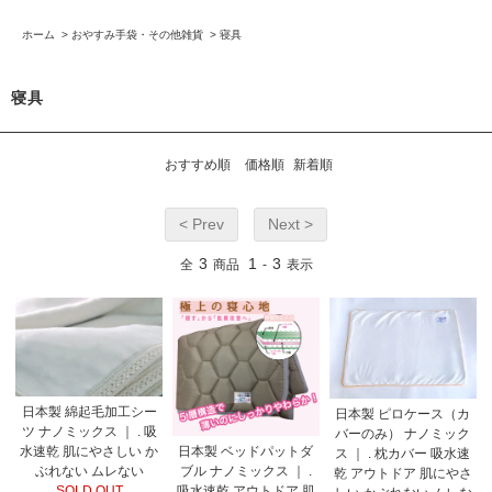
ホーム
>
おやすみ手袋・その他雑貨
>
寝具
寝具
おすすめ順
価格順
新着順
< Prev
Next >
3
1
3
全
商品
-
表示
日本製 綿起毛加工シー
日本製 ピロケース（カ
ツ ナノミックス ｜ . 吸
バーのみ） ナノミック
日本製 ベッドパットダ
水速乾 肌にやさしい か
ス ｜ . 枕カバー 吸水速
ブル ナノミックス ｜ .
ぶれない ムレない
乾 アウトドア 肌にやさ
吸水速乾 アウトドア 肌
SOLD OUT