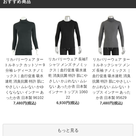
おすすめ商品
リカバリーウェア 長袖T
リカバリーウェア ター
リカバリーウェア ター
シャツ メンズ ナノミッ
トルネック カットソー 9
トルネックシャツ メン
クス｜血行促進 吸水速
分袖 レディース ナノミ
ズ 長袖 ナノミックス ｜
乾 消臭抗菌 特許 肌にや
ックス｜血行促進 吸水
血行促進 吸水速乾 消臭
さしい かぶれない ムレ
速乾 消臭抗菌 特許 肌に
抗菌 特許 肌にやさしい
ない あったか衣 日本製
やさしい ムレない かゆ
かぶれない ムレない ト
インナー トップス 1060
くならない インナー あ
ップス インナー あった
22
ったか衣 日本製 96102
か衣 日本製 95629
6,930円(税込)
7,480円(税込)
7,480円(税込)
もっと見る