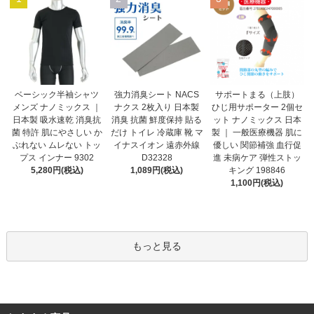
強力消臭シート NACS
ベーシック半袖シャツ
サポートまる（上肢）
ナクス 2枚入り 日本製
メンズ ナノミックス ｜
ひじ用サポーター 2個セ
消臭 抗菌 鮮度保持 貼る
日本製 吸水速乾 消臭抗
ット ナノミックス 日本
だけ トイレ 冷蔵庫 靴 マ
菌 特許 肌にやさしい か
製 ｜ 一般医療機器 肌に
イナスイオン 遠赤外線
ぶれない ムレない トッ
優しい 関節補強 血行促
D32328
プス インナー 9302
進 未病ケア 弾性ストッ
1,089円(税込)
5,280円(税込)
キング 198846
1,100円(税込)
もっと見る