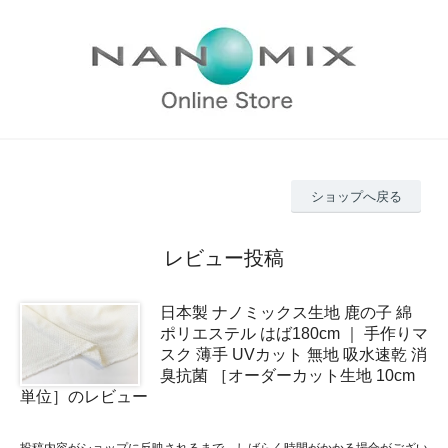
ショップへ戻る
レビュー投稿
日本製 ナノミックス生地 鹿の子 綿
ポリエステル はば180cm ｜ 手作りマ
スク 薄手 UVカット 無地 吸水速乾 消
臭抗菌 ［オーダーカット生地 10cm
単位］のレビュー
投稿内容がショップに反映されるまで、しばらく時間がかかる場合がござい