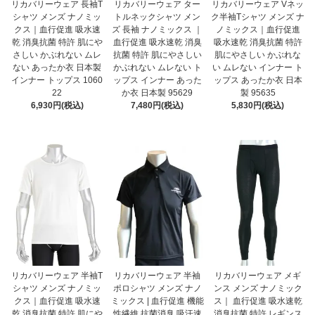
リカバリーウェア 長袖T
リカバリーウェア ター
リカバリーウェア Vネッ
シャツ メンズ ナノミッ
トルネックシャツ メン
ク半袖Tシャツ メンズ ナ
クス｜血行促進 吸水速
ズ 長袖 ナノミックス ｜
ノミックス｜血行促進
乾 消臭抗菌 特許 肌にや
血行促進 吸水速乾 消臭
吸水速乾 消臭抗菌 特許
さしい かぶれない ムレ
抗菌 特許 肌にやさしい
肌にやさしい かぶれな
ない あったか衣 日本製
かぶれない ムレない ト
い ムレない インナー ト
インナー トップス 1060
ップス インナー あった
ップス あったか衣 日本
22
か衣 日本製 95629
製 95635
6,930円(税込)
7,480円(税込)
5,830円(税込)
リカバリーウェア 半袖T
リカバリーウェア 半袖
リカバリーウェア メギ
シャツ メンズ ナノミッ
ポロシャツ メンズ ナノ
ンス メンズ ナノミック
クス｜血行促進 吸水速
ミックス | 血行促進 機能
ス｜ 血行促進 吸水速乾
乾 消臭抗菌 特許 肌にや
性繊維 抗菌消臭 吸汗速
消臭抗菌 特許 レギンス