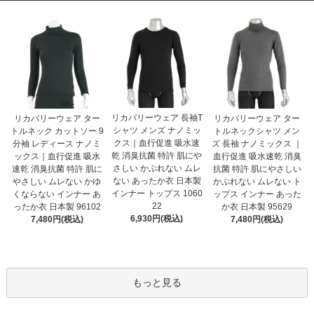
リカバリーウェア 長袖T
リカバリーウェア ター
リカバリーウェア ター
シャツ メンズ ナノミッ
トルネック カットソー 9
トルネックシャツ メン
クス｜血行促進 吸水速
分袖 レディース ナノミ
ズ 長袖 ナノミックス ｜
乾 消臭抗菌 特許 肌にや
ックス｜血行促進 吸水
血行促進 吸水速乾 消臭
さしい かぶれない ムレ
速乾 消臭抗菌 特許 肌に
抗菌 特許 肌にやさしい
ない あったか衣 日本製
やさしい ムレない かゆ
かぶれない ムレない ト
インナー トップス 1060
くならない インナー あ
ップス インナー あった
22
ったか衣 日本製 96102
か衣 日本製 95629
6,930円(税込)
7,480円(税込)
7,480円(税込)
もっと見る