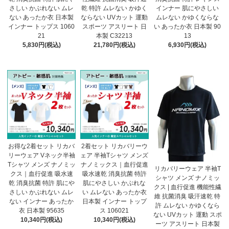
さしい かぶれない ムレ
乾 特許 ムレない かゆく
インナー 肌にやさしい
ない あったか衣 日本製
ならない UVカット 運動
ムレない かゆくならな
インナー トップス 1060
スポーツ アスリート 日
い あったか衣 日本製 90
21
本製 C32213
13
5,830円(税込)
21,780円(税込)
6,930円(税込)
お得な2着セット リカバ
2着セット リカバリーウ
リーウェア Vネック半袖
ェア 半袖Tシャツ メンズ
Tシャツ メンズ ナノミッ
ナノミックス｜血行促進
リカバリーウェア 半袖T
クス｜血行促進 吸水速
吸水速乾 消臭抗菌 特許
シャツ メンズ ナノミッ
乾 消臭抗菌 特許 肌にや
肌にやさしい かぶれな
クス | 血行促進 機能性繊
さしい かぶれない ムレ
い ムレない あったか衣
維 抗菌消臭 吸汗速乾 特
ない インナー あったか
日本製 インナー トップ
許 ムレない かゆくなら
衣 日本製 95635
ス 106021
ない UVカット 運動 スポ
10,340円(税込)
10,340円(税込)
ーツ アスリート 日本製