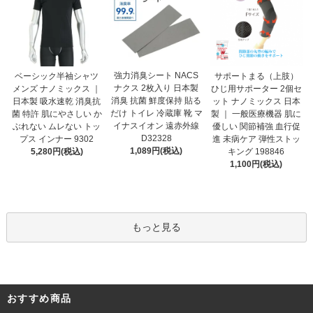
強力消臭シート NACS
ベーシック半袖シャツ
サポートまる（上肢）
ナクス 2枚入り 日本製
メンズ ナノミックス ｜
ひじ用サポーター 2個セ
消臭 抗菌 鮮度保持 貼る
日本製 吸水速乾 消臭抗
ット ナノミックス 日本
だけ トイレ 冷蔵庫 靴 マ
菌 特許 肌にやさしい か
製 ｜ 一般医療機器 肌に
イナスイオン 遠赤外線
ぶれない ムレない トッ
優しい 関節補強 血行促
D32328
プス インナー 9302
進 未病ケア 弾性ストッ
1,089円(税込)
5,280円(税込)
キング 198846
1,100円(税込)
もっと見る
おすすめ商品